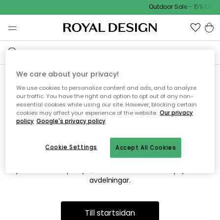
Outdoor Sale - 15% EXTR
We care about your privacy!
We use cookies to personalize content and ads, and to analyze
Vi hittar tyvärr inte sidan du
our traffic. You have the right and option to opt out of any non-
essential cookies while using our site. However, blocking certain
söker
cookies may affect your experience of the website.
Our privacy
policy
Google's privacy policy
Cookie Settings
Accept All Cookies
Detta kan bero på att sidan inte längre finns eller att den har
flyttats. Vi ber om ursäkt för besväret. I menyn ovan kan du
prova att söka på nytt, eller besöka en av våra populära
avdelningar.
Till startsidan