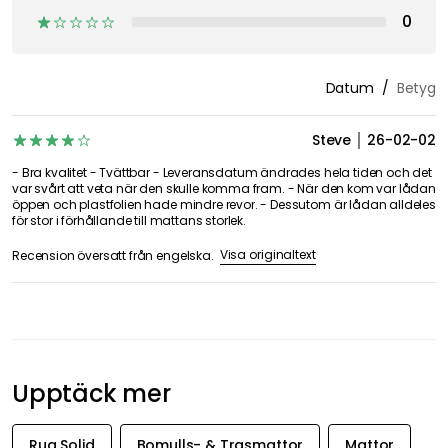
0
Datum
Betyg
Steve
26-02-02
- Bra kvalitet - Tvättbar - Leveransdatum ändrades hela tiden och det
var svårt att veta när den skulle komma fram. - När den kom var lådan
öppen och plastfolien hade mindre revor. - Dessutom är lådan alldeles
för stor i förhållande till mattans storlek.
Visa originaltext
Recension översatt från engelska.
Upptäck mer
Rug Solid
Bomulls- & Trasmattor
Mattor