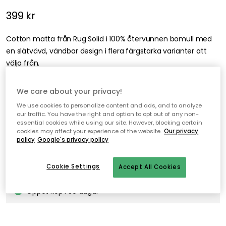
399 kr
Cotton matta från Rug Solid i 100% återvunnen bomull med
en slätvävd, vändbar design i flera färgstarka varianter att
välja från.
We care about your privacy!
Lägg i varukorgen
We use cookies to personalize content and ads, and to analyze
our traffic. You have the right and option to opt out of any non-
essential cookies while using our site. However, blocking certain
I webblager – endast 2 st kvar
cookies may affect your experience of the website.
Our privacy
policy
Google's privacy policy
Fri frakt över 499 kr*
Cookie Settings
Accept All Cookies
Snabba och flexibla leveranser
Öppet köp i 30 dagar