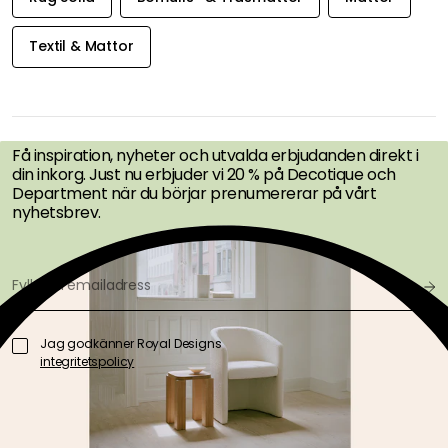
Textil & Mattor
FÅ INSPIRATION &
ERBJUDANDEN FÖRST
Få inspiration, nyheter och utvalda erbjudanden direkt i
din inkorg. Just nu erbjuder vi 20 % på Decotique och
Department när du börjar prenumererar på vårt
nyhetsbrev.
Jag godkänner Royal Designs
integritetspolicy