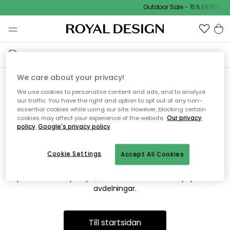
Outdoor Sale - 15% EXTRA rab
We care about your privacy!
We use cookies to personalize content and ads, and to analyze
Vi hittar tyvärr inte sidan du
our traffic. You have the right and option to opt out of any non-
essential cookies while using our site. However, blocking certain
söker
cookies may affect your experience of the website.
Our privacy
policy
Google's privacy policy
Cookie Settings
Accept All Cookies
Detta kan bero på att sidan inte längre finns eller att den har
flyttats. Vi ber om ursäkt för besväret. I menyn ovan kan du
prova att söka på nytt, eller besöka en av våra populära
avdelningar.
Till startsidan