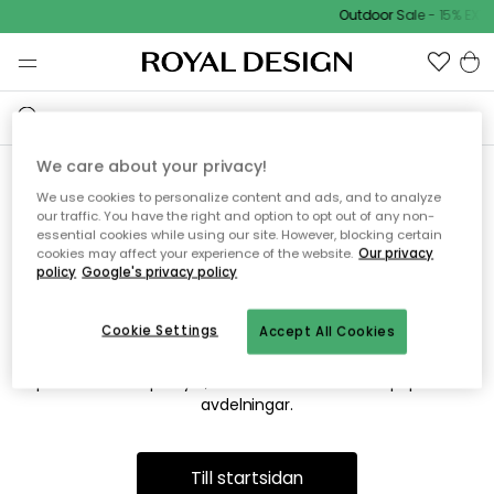
Outdoor Sale - 15% EXTR
We care about your privacy!
We use cookies to personalize content and ads, and to analyze
Vi hittar tyvärr inte sidan du
our traffic. You have the right and option to opt out of any non-
essential cookies while using our site. However, blocking certain
söker
cookies may affect your experience of the website.
Our privacy
policy
Google's privacy policy
Cookie Settings
Accept All Cookies
Detta kan bero på att sidan inte längre finns eller att den har
flyttats. Vi ber om ursäkt för besväret. I menyn ovan kan du
prova att söka på nytt, eller besöka en av våra populära
avdelningar.
Till startsidan