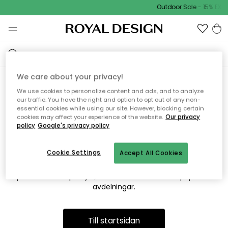
Outdoor Sale - 15% EXTR
We care about your privacy!
We use cookies to personalize content and ads, and to analyze
Vi hittar tyvärr inte sidan du
our traffic. You have the right and option to opt out of any non-
essential cookies while using our site. However, blocking certain
söker
cookies may affect your experience of the website.
Our privacy
policy
Google's privacy policy
Cookie Settings
Accept All Cookies
Detta kan bero på att sidan inte längre finns eller att den har
flyttats. Vi ber om ursäkt för besväret. I menyn ovan kan du
prova att söka på nytt, eller besöka en av våra populära
avdelningar.
Till startsidan