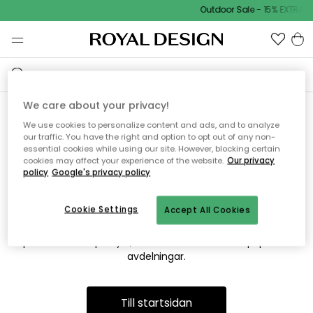
Outdoor Sale - 15% EXTRA r
We care about your privacy!
We use cookies to personalize content and ads, and to analyze
Vi hittar tyvärr inte sidan du
our traffic. You have the right and option to opt out of any non-
essential cookies while using our site. However, blocking certain
söker
cookies may affect your experience of the website.
Our privacy
policy
Google's privacy policy
Cookie Settings
Accept All Cookies
Detta kan bero på att sidan inte längre finns eller att den har
flyttats. Vi ber om ursäkt för besväret. I menyn ovan kan du
prova att söka på nytt, eller besöka en av våra populära
avdelningar.
Till startsidan