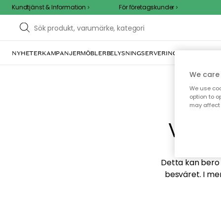
Kundtjänst & Information
För företagskunder
NYHETER
KAMPANJER
MÖBLER
BELYSNING
SERVERING
INREDNING
TE
We care 
We use cook
option to o
may affect 
Vi hi
Detta kan bero p
besväret. I me