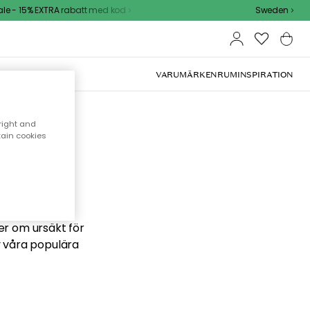
e - 15% EXTRA rabatt med kod
Sweden
VARUMÄRKEN
RUM
INSPIRATION
right and
tain cookies
 söker
ber om ursäkt för
v våra populära