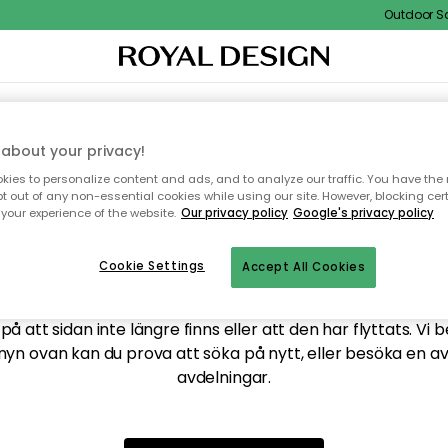
Outdoor Sal
XTIL & MATTOR
KÖKET
FÖRVARING
UTEMÖBLER
about your privacy!
ies to personalize content and ads, and to analyze our traffic. You have the 
pt out of any non-essential cookies while using our site. However, blocking cer
your experience of the website.
Our privacy policy
Google's privacy policy
ttar tyvärr inte sidan du
Cookie Settings
Accept All Cookies
å att sidan inte längre finns eller att den har flyttats. Vi 
nyn ovan kan du prova att söka på nytt, eller besöka en a
avdelningar.