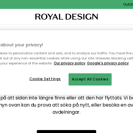
Outdoor
XTIL & MATTOR
KÖKET
FÖRVARING
UTEMÖBLER
about your privacy!
ies to personalize content and ads, and to analyze our traffic. You have the 
pt out of any non-essential cookies while using our site. However, blocking cer
your experience of the website.
Our privacy policy
Google's privacy policy
ttar tyvärr inte sidan du
Cookie Settings
Accept All Cookies
å att sidan inte längre finns eller att den har flyttats. Vi 
nyn ovan kan du prova att söka på nytt, eller besöka en a
avdelningar.