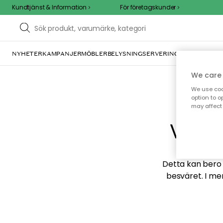
Kundtjänst & Information
För företagskunder
NYHETER
KAMPANJER
MÖBLER
BELYSNING
SERVERING
INREDNING
TE
We care 
We use cook
option to o
may affect 
Vi hi
Detta kan bero p
besväret. I me