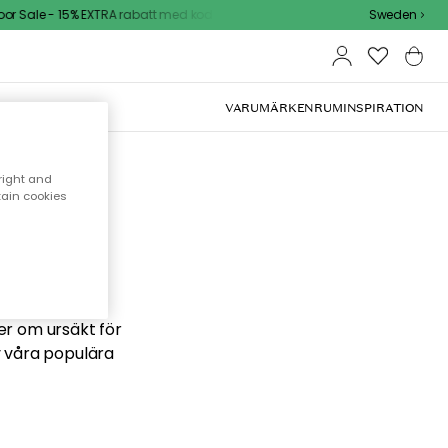
 Sale - 15% EXTRA rabatt med kod
Sweden
VARUMÄRKEN
RUM
INSPIRATION
right and
tain cookies
 söker
ber om ursäkt för
v våra populära