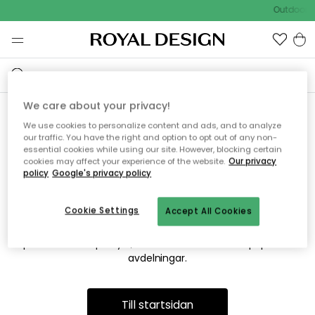
Outdoor S
We care about your privacy!
We use cookies to personalize content and ads, and to analyze
Vi hittar tyvärr inte sidan du
our traffic. You have the right and option to opt out of any non-
essential cookies while using our site. However, blocking certain
söker
cookies may affect your experience of the website.
Our privacy
policy
Google's privacy policy
Cookie Settings
Accept All Cookies
Detta kan bero på att sidan inte längre finns eller att den har
flyttats. Vi ber om ursäkt för besväret. I menyn ovan kan du
prova att söka på nytt, eller besöka en av våra populära
avdelningar.
Till startsidan