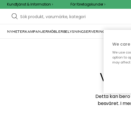
Kundtjänst & Information
För företagskunder
NYHETER
KAMPANJER
MÖBLER
BELYSNING
SERVERING
INREDNING
TE
We care 
We use cook
option to o
may affect 
Vi hi
Detta kan bero p
besväret. I me