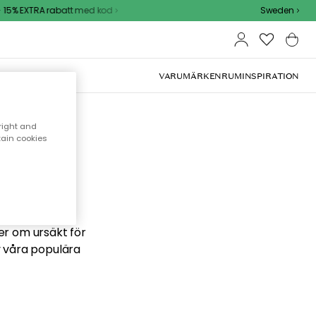
15% EXTRA rabatt med kod
Sweden
VARUMÄRKEN
RUM
INSPIRATION
right and
tain cookies
 söker
ber om ursäkt för
v våra populära