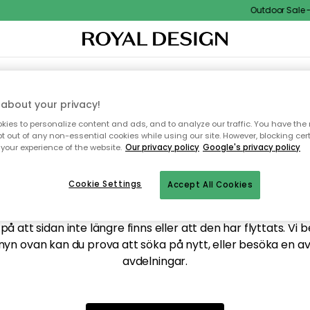
Outdoor Sale - 
XTIL & MATTOR
KÖKET
FÖRVARING
UTEMÖBLER
about your privacy!
ies to personalize content and ads, and to analyze our traffic. You have the 
pt out of any non-essential cookies while using our site. However, blocking cer
your experience of the website.
Our privacy policy
Google's privacy policy
ttar tyvärr inte sidan du
Cookie Settings
Accept All Cookies
å att sidan inte längre finns eller att den har flyttats. Vi 
nyn ovan kan du prova att söka på nytt, eller besöka en a
avdelningar.