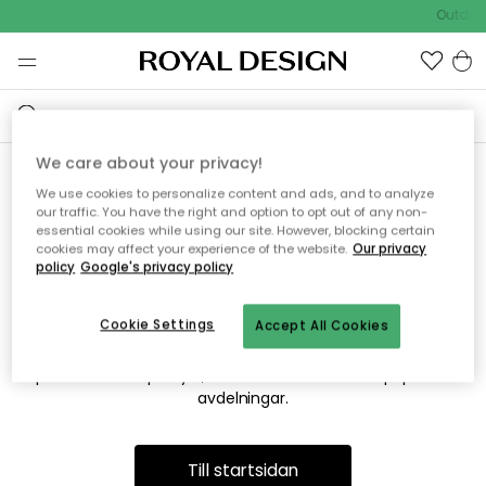
Outdoor
We care about your privacy!
We use cookies to personalize content and ads, and to analyze
Vi hittar tyvärr inte sidan du
our traffic. You have the right and option to opt out of any non-
essential cookies while using our site. However, blocking certain
söker
cookies may affect your experience of the website.
Our privacy
policy
Google's privacy policy
Cookie Settings
Accept All Cookies
Detta kan bero på att sidan inte längre finns eller att den har
flyttats. Vi ber om ursäkt för besväret. I menyn ovan kan du
prova att söka på nytt, eller besöka en av våra populära
avdelningar.
Till startsidan