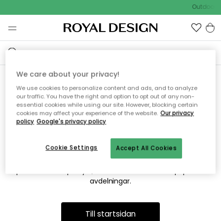
Outdoor S
We care about your privacy!
We use cookies to personalize content and ads, and to analyze
Vi hittar tyvärr inte sidan du
our traffic. You have the right and option to opt out of any non-
essential cookies while using our site. However, blocking certain
söker
cookies may affect your experience of the website.
Our privacy
policy
Google's privacy policy
Cookie Settings
Accept All Cookies
Detta kan bero på att sidan inte längre finns eller att den har
flyttats. Vi ber om ursäkt för besväret. I menyn ovan kan du
prova att söka på nytt, eller besöka en av våra populära
avdelningar.
Till startsidan