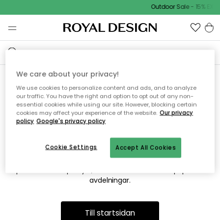
Outdoor Sale - 15% EXTR
We care about your privacy!
We use cookies to personalize content and ads, and to analyze
Vi hittar tyvärr inte sidan du
our traffic. You have the right and option to opt out of any non-
essential cookies while using our site. However, blocking certain
söker
cookies may affect your experience of the website.
Our privacy
policy
Google's privacy policy
Cookie Settings
Accept All Cookies
Detta kan bero på att sidan inte längre finns eller att den har
flyttats. Vi ber om ursäkt för besväret. I menyn ovan kan du
prova att söka på nytt, eller besöka en av våra populära
avdelningar.
Till startsidan