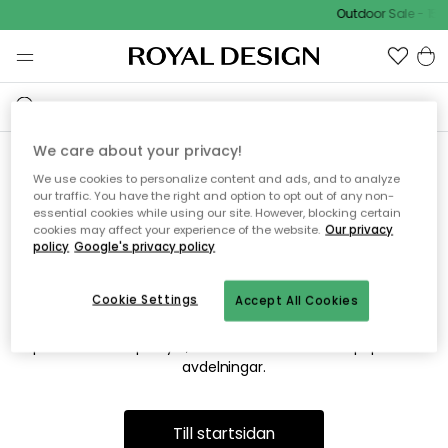
Outdoor Sale - 15%
We care about your privacy!
We use cookies to personalize content and ads, and to analyze
Vi hittar tyvärr inte sidan du
our traffic. You have the right and option to opt out of any non-
essential cookies while using our site. However, blocking certain
söker
cookies may affect your experience of the website.
Our privacy
policy
Google's privacy policy
Cookie Settings
Accept All Cookies
Detta kan bero på att sidan inte längre finns eller att den har
flyttats. Vi ber om ursäkt för besväret. I menyn ovan kan du
prova att söka på nytt, eller besöka en av våra populära
avdelningar.
Till startsidan