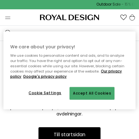
Outdoor Sale - 15% EXT
We care about your privacy!
We use cookies to personalize content and ads, and to analyze
Vi hittar tyvärr inte sidan du
our traffic. You have the right and option to opt out of any non-
essential cookies while using our site. However, blocking certain
söker
cookies may affect your experience of the website.
Our privacy
policy
Google's privacy policy
Cookie Settings
Accept All Cookies
Detta kan bero på att sidan inte längre finns eller att den har
flyttats. Vi ber om ursäkt för besväret. I menyn ovan kan du
prova att söka på nytt, eller besöka en av våra populära
avdelningar.
Till startsidan