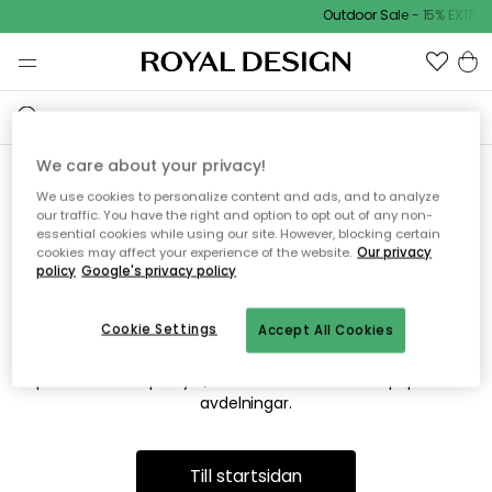
Outdoor Sale - 15% EXTRA 
We care about your privacy!
We use cookies to personalize content and ads, and to analyze
Vi hittar tyvärr inte sidan du
our traffic. You have the right and option to opt out of any non-
essential cookies while using our site. However, blocking certain
söker
cookies may affect your experience of the website.
Our privacy
policy
Google's privacy policy
Cookie Settings
Accept All Cookies
Detta kan bero på att sidan inte längre finns eller att den har
flyttats. Vi ber om ursäkt för besväret. I menyn ovan kan du
prova att söka på nytt, eller besöka en av våra populära
avdelningar.
Till startsidan