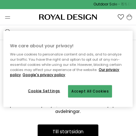
Outdoor Sale - 15% EXTR
We care about your privacy!
We use cookies to personalize content and ads, and to analyze
Vi hittar tyvärr inte sidan du
our traffic. You have the right and option to opt out of any non-
essential cookies while using our site. However, blocking certain
söker
cookies may affect your experience of the website.
Our privacy
policy
Google's privacy policy
Cookie Settings
Accept All Cookies
Detta kan bero på att sidan inte längre finns eller att den har
flyttats. Vi ber om ursäkt för besväret. I menyn ovan kan du
prova att söka på nytt, eller besöka en av våra populära
avdelningar.
Till startsidan