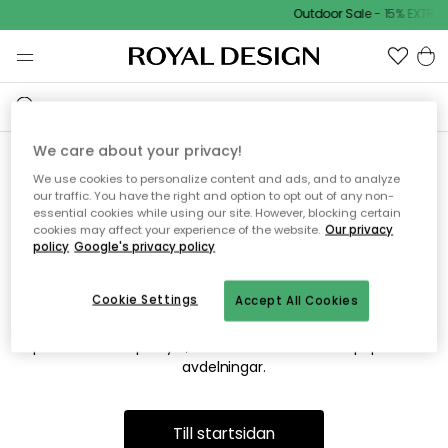
Outdoor Sale - 15% EXTRA 
We care about your privacy!
We use cookies to personalize content and ads, and to analyze
Vi hittar tyvärr inte sidan du
our traffic. You have the right and option to opt out of any non-
essential cookies while using our site. However, blocking certain
söker
cookies may affect your experience of the website.
Our privacy
policy
Google's privacy policy
Cookie Settings
Accept All Cookies
Detta kan bero på att sidan inte längre finns eller att den har
flyttats. Vi ber om ursäkt för besväret. I menyn ovan kan du
prova att söka på nytt, eller besöka en av våra populära
avdelningar.
Till startsidan