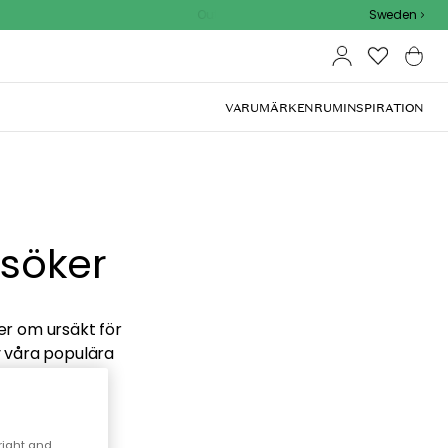
Outdoor Sale - 15% EXTRA rabatt med kod
Sweden
VARUMÄRKEN
RUM
INSPIRATION
 söker
ber om ursäkt för
v våra populära
right and