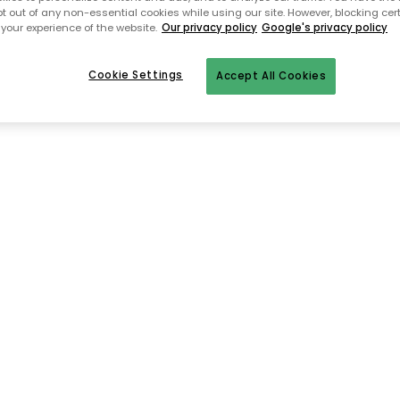
Till startsidan
pt out of any non-essential cookies while using our site. However, blocking cer
your experience of the website.
Our privacy policy
Google's privacy policy
Cookie Settings
Accept All Cookies