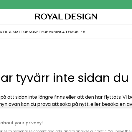
XTIL & MATTOR
KÖKET
FÖRVARING
UTEMÖBLER
ttar tyvärr inte sidan du
å att sidan inte längre finns eller att den har flyttats. Vi 
nyn ovan kan du prova att söka på nytt, eller besöka en a
avdelningar.
about your privacy!
ies to personalize content and ads, and to analyze our traffic. You have the 