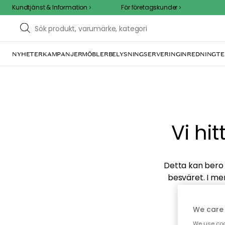
Kundtjänst & Information
För företagskunder
NYHETER
KAMPANJER
MÖBLER
BELYSNING
SERVERING
INREDNING
TE
Vi hi
Detta kan bero p
besväret. I me
We care 
We use cook