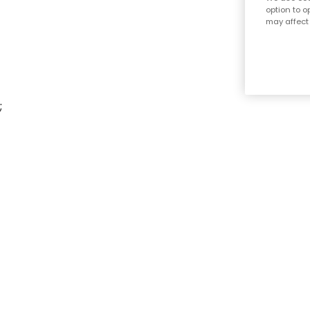
option to o
may affect 
;