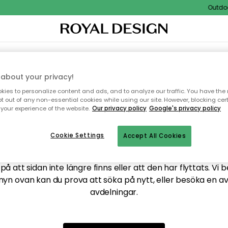
Outdoor 
XTIL & MATTOR
KÖKET
FÖRVARING
UTEMÖBLER
about your privacy!
ies to personalize content and ads, and to analyze our traffic. You have the 
pt out of any non-essential cookies while using our site. However, blocking cer
your experience of the website.
Our privacy policy
Google's privacy policy
ttar tyvärr inte sidan du
Cookie Settings
Accept All Cookies
å att sidan inte längre finns eller att den har flyttats. Vi 
nyn ovan kan du prova att söka på nytt, eller besöka en a
avdelningar.