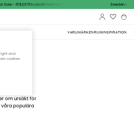
Sale - 15% EXTRA rabatt med kod
Sweden
VARUMÄRKEN
RUM
INSPIRATION
right and
tain cookies
 söker
ber om ursäkt för
v våra populära