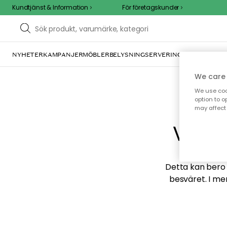
Kundtjänst & Information
För företagskunder
NYHETER
KAMPANJER
MÖBLER
BELYSNING
SERVERING
INREDNING
TE
We care 
We use cook
option to o
may affect 
Vi hi
Detta kan bero p
besväret. I me