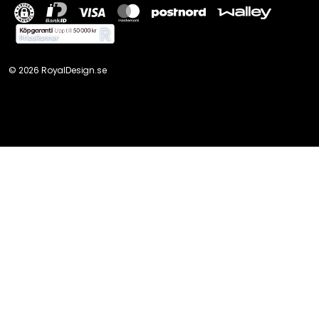
©
2026
RoyalDesign.se