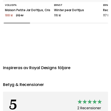
VOLUSPA
ERNST
ERNS
Maison Petite Jar Doftljus, Crisp Champagne
Winter pear Doftljus
Red 
188 kr
212 kr
116 kr
117 kr
Inspireras av Royal Designs följare
Betyg & Recensioner
5
2 Recensioner