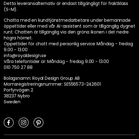
Detta leveransalternativ är endast tillgängligt för fraktklass
(S-M).
Chatta med en kundtjänstmedarbetare under bemannade
öppettider eller med vår AI-assistent som är tillgänglig dygnet
runt. Chatten är tillgänglig via den gröna ikonen i det nedre
högra hörnet.
Öppettider för chatt med personlig service
Måndag - fredag
9.00 - 13.00
info@royaldesign.se
Våra telefontider är:
Måndag - fredag 9.00 - 13.00
010 750 27 88
Bolagsnamn: Royal Design Group AB
Momsregistreringsnummer: SE556573-242601
Porfyrvägen 2
38237 Nybro
Sweden