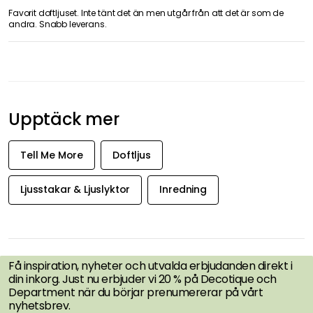
Favorit doftljuset. Inte tänt det än men utgår från att det är som de
andra. Snabb leverans.
Upptäck mer
Tell Me More
Doftljus
Ljusstakar & Ljuslyktor
Inredning
FÅ INSPIRATION &
ERBJUDANDEN FÖRST
Få inspiration, nyheter och utvalda erbjudanden direkt i
din inkorg. Just nu erbjuder vi 20 % på Decotique och
Department när du börjar prenumererar på vårt
nyhetsbrev.