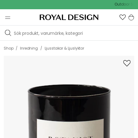
Outdoor Sale - 
/
/
Shop
Inredning
Ljusstakar & Ljuslyktor