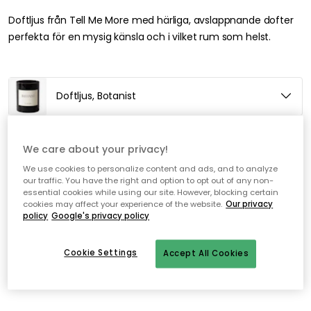
Doftljus från Tell Me More med härliga, avslappnande dofter
perfekta för en mysig känsla och i vilket rum som helst.
Doftljus, Botanist
Lägg i varukorgen
We care about your privacy!
We use cookies to personalize content and ads, and to analyze
our traffic. You have the right and option to opt out of any non-
I webblager
essential cookies while using our site. However, blocking certain
cookies may affect your experience of the website.
Our privacy
policy
Google's privacy policy
Fri frakt över 499 kr*
Snabba och flexibla leveranser
Cookie Settings
Accept All Cookies
Öppet köp i 30 dagar