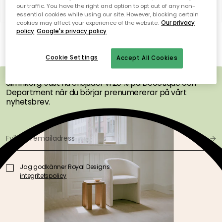
our traffic. You have the right and option to opt out of any non-
0 produkter
Filter
Sortera på
Visa (48)
essential cookies while using our site. However, blocking certain
cookies may affect your experience of the website.
Our privacy
Inga produkter hittades
FÅ INSPIRATION &
policy
Google's privacy policy
ERBJUDANDEN FÖRST
Cookie Settings
Accept All Cookies
Få inspiration, nyheter och utvalda erbjudanden direkt i
din inkorg. Just nu erbjuder vi 20 % på Decotique och
Department när du börjar prenumererar på vårt
nyhetsbrev.
Jag godkänner Royal Designs
integritetspolicy