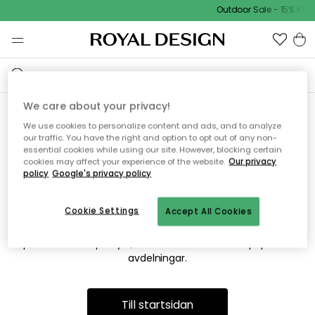
Outdoor Sale - 15% EXTR
We care about your privacy!
We use cookies to personalize content and ads, and to analyze
Vi hittar tyvärr inte sidan du
our traffic. You have the right and option to opt out of any non-
essential cookies while using our site. However, blocking certain
söker
cookies may affect your experience of the website.
Our privacy
policy
Google's privacy policy
Cookie Settings
Accept All Cookies
Detta kan bero på att sidan inte längre finns eller att den har
flyttats. Vi ber om ursäkt för besväret. I menyn ovan kan du
prova att söka på nytt, eller besöka en av våra populära
avdelningar.
Till startsidan