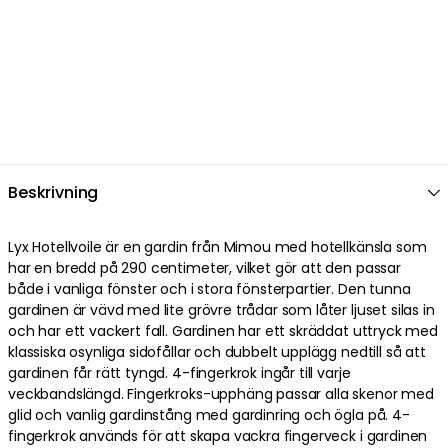
Beskrivning
Lyx Hotellvoile är en gardin från Mimou med hotellkänsla som
har en bredd på 290 centimeter, vilket gör att den passar
både i vanliga fönster och i stora fönsterpartier. Den tunna
gardinen är vävd med lite grövre trådar som låter ljuset silas in
och har ett vackert fall. Gardinen har ett skräddat uttryck med
klassiska osynliga sidofållar och dubbelt upplägg nedtill så att
gardinen får rätt tyngd. 4-fingerkrok ingår till varje
veckbandslängd. Fingerkroks-upphäng passar alla skenor med
glid och vanlig gardinstång med gardinring och ögla på. 4-
fingerkrok används för att skapa vackra fingerveck i gardinen