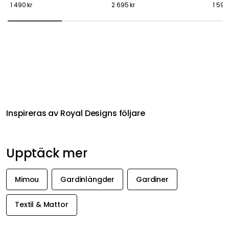
1 490 kr
2 695 kr
1 595
Inspireras av Royal Designs följare
Upptäck mer
Mimou
Gardinlängder
Gardiner
Textil & Mattor
FÅ INSPIRATION &