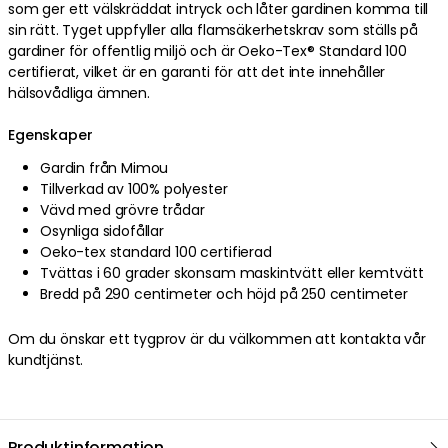
som ger ett välskräddat intryck och låter gardinen komma till
sin rätt. Tyget uppfyller alla flamsäkerhetskrav som ställs på
gardiner för offentlig miljö och är Oeko-Tex® Standard 100
certifierat, vilket är en garanti för att det inte innehåller
hälsovådliga ämnen.
Egenskaper
Gardin från Mimou
Tillverkad av 100% polyester
Vävd med grövre trådar
Osynliga sidofållar
Oeko-tex standard 100 certifierad
Tvättas i 60 grader skonsam maskintvätt eller kemtvätt
Bredd på 290 centimeter och höjd på 250 centimeter
Om du önskar ett tygprov är du välkommen att kontakta vår
kundtjänst.
Produktinformation