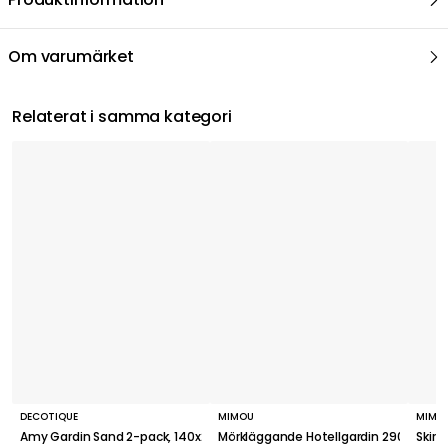
Om varumärket
Relaterat i samma kategori
DECOTIQUE
MIMOU
MIMO
Amy Gardin Sand 2-pack, 140x250 cm
Mörkläggande Hotellgardin 290x250 cm
Skir 