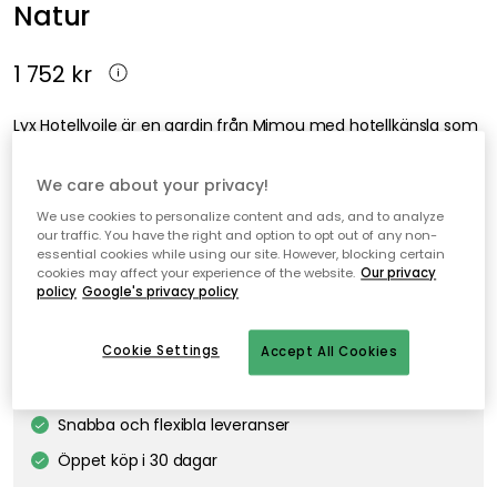
Natur
1 752 kr
Lyx Hotellvoile är en gardin från Mimou med hotellkänsla som
har en bredd på 290 centimeter, vilket gör att den passar
både i vanliga fönster och i stora fönsterpartier.
We care about your privacy!
We use cookies to personalize content and ads, and to analyze
our traffic. You have the right and option to opt out of any non-
Lägg i varukorgen
essential cookies while using our site. However, blocking certain
cookies may affect your experience of the website.
Our privacy
policy
Google's privacy policy
Fri frakt
I webblager – endast 1 st kvar
Cookie Settings
Accept All Cookies
Fri frakt över 499 kr*
Snabba och flexibla leveranser
Öppet köp i 30 dagar