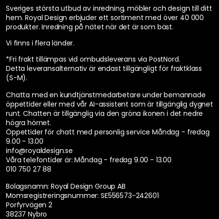
Sveriges största utbud av inredning, möbler och design till ditt
hem. Royal Design erbjuder ett sortiment med över 40 000
produkter. Inredning på nätet när det är som bäst.
Vi finns i flera länder
.
*Fri frakt tillämpas vid ombudsleverans via PostNord.
Detta leveransalternativ är endast tillgängligt för fraktklass
(S-M).
Chatta med en kundtjänstmedarbetare under bemannade
öppettider eller med vår AI-assistent som är tillgänglig dygnet
runt. Chatten är tillgänglig via den gröna ikonen i det nedre
högra hörnet.
Öppettider för chatt med personlig service
Måndag - fredag
9.00 - 13.00
info@royaldesign.se
Våra telefontider är:
Måndag - fredag 9.00 - 13.00
010 750 27 88
Bolagsnamn: Royal Design Group AB
Momsregistreringsnummer: SE556573-242601
Porfyrvägen 2
38237 Nybro