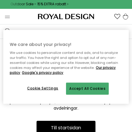
Outdoor Sale - 15% EXTRA rabatt
We care about your privacy!
We use cookies to personalize content and ads, and to analyze
Vi hittar tyvärr inte sidan du
our traffic. You have the right and option to opt out of any non-
essential cookies while using our site. However, blocking certain
söker
cookies may affect your experience of the website.
Our privacy
policy
Google's privacy policy
Cookie Settings
Accept All Cookies
Detta kan bero på att sidan inte längre finns eller att den har
flyttats. Vi ber om ursäkt för besväret. I menyn ovan kan du
prova att söka på nytt, eller besöka en av våra populära
avdelningar.
Till startsidan