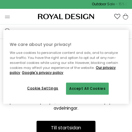
Outdoor Sale - 15% EXT
We care about your privacy!
We use cookies to personalize content and ads, and to analyze
Vi hittar tyvärr inte sidan du
our traffic. You have the right and option to opt out of any non-
essential cookies while using our site. However, blocking certain
söker
cookies may affect your experience of the website.
Our privacy
policy
Google's privacy policy
Cookie Settings
Accept All Cookies
Detta kan bero på att sidan inte längre finns eller att den har
flyttats. Vi ber om ursäkt för besväret. I menyn ovan kan du
prova att söka på nytt, eller besöka en av våra populära
avdelningar.
Till startsidan