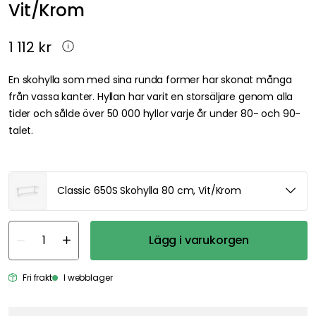
Vit/Krom
1 112 kr
En skohylla som med sina runda former har skonat många
från vassa kanter. Hyllan har varit en storsäljare genom alla
tider och sålde över 50 000 hyllor varje år under 80- och 90-
talet.
Classic 650S Skohylla 80 cm, Vit/Krom
Lägg i varukorgen
Fri frakt
I webblager