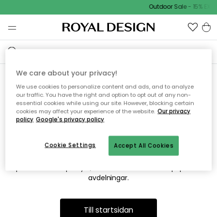
Outdoor Sale - 15% EXTR
We care about your privacy!
We use cookies to personalize content and ads, and to analyze
Vi hittar tyvärr inte sidan du
our traffic. You have the right and option to opt out of any non-
essential cookies while using our site. However, blocking certain
söker
cookies may affect your experience of the website.
Our privacy
policy
Google's privacy policy
Cookie Settings
Accept All Cookies
Detta kan bero på att sidan inte längre finns eller att den har
flyttats. Vi ber om ursäkt för besväret. I menyn ovan kan du
prova att söka på nytt, eller besöka en av våra populära
avdelningar.
Till startsidan