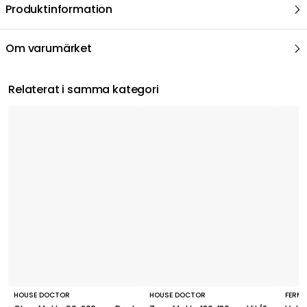
Produktinformation
Om varumärket
Relaterat i samma kategori
HOUSE DOCTOR
HOUSE DOCTOR
FERM 