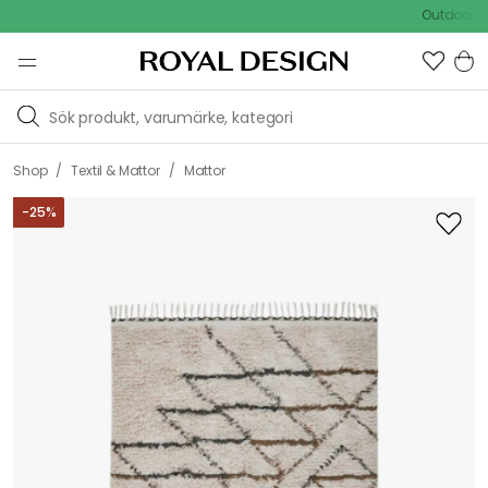
Outdoor Sale
/
/
Shop
Textil & Mattor
Mattor
-
25
%