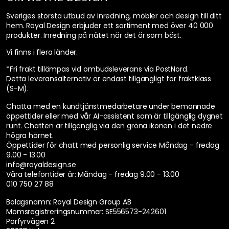
Sveriges största utbud av inredning, möbler och design till ditt
hem. Royal Design erbjuder ett sortiment med över 40 000
produkter. Inredning på nätet när det är som bäst.
Vi finns i flera länder
.
*Fri frakt tillämpas vid ombudsleverans via PostNord.
Detta leveransalternativ är endast tillgängligt för fraktklass
(S-M).
Chatta med en kundtjänstmedarbetare under bemannade
öppettider eller med vår AI-assistent som är tillgänglig dygnet
runt. Chatten är tillgänglig via den gröna ikonen i det nedre
högra hörnet.
Öppettider för chatt med personlig service
Måndag - fredag
9.00 - 13.00
info@royaldesign.se
Våra telefontider är:
Måndag - fredag 9.00 - 13.00
010 750 27 88
Bolagsnamn: Royal Design Group AB
Momsregistreringsnummer: SE556573-242601
Porfyrvägen 2