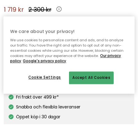
1 719 kr
2 300 kr
Indi matta från House Doctor med en handgjord design med
ett dekorativt, grafiskt mönster för att skapa en vacker miljö i
We care about your privacy!
vilket rum som helst.
We use cookies to personalize content and ads, and to analyze
our traffic. You have the right and option to opt out of any non-
essential cookies while using our site. However, blocking certain
cookies may affect your experience of the website.
Our privacy
Lägg i varukorgen
policy
Google's privacy policy
Fri frakt
I webblager – endast 2 st kvar
Cookie Settings
Accept All Cookies
Fri frakt över 499 kr*
Snabba och flexibla leveranser
Öppet köp i 30 dagar