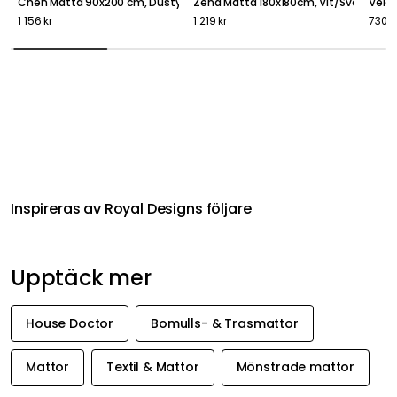
Chen Matta 90x200 cm, Dusty Berry
Zena Matta 180x180cm, Vit/Svart
Vela
1 156 kr
1 219 kr
730 k
Inspireras av Royal Designs följare
Upptäck mer
House Doctor
Bomulls- & Trasmattor
Mattor
Textil & Mattor
Mönstrade mattor