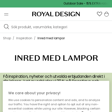
Outdoor Sale - 15% EXTRA rabatt
/
/
Shop
Inspiration
Inred med lampor
INRED MED LAMPOR
FÅ INSPIRATION &
ERBJUDANDEN FÖRST
Få inspiration, nyheter och utvalda erbjudanden direkt i
din inkorg. Just nu erbjuder vi 20 % på Decotique och
Department när du börjar prenumererar på vårt
nyhetsbrev.
We care about your privacy!
We use cookies to personalize content and ads, and to analyze
our traffic. You have the right and option to opt out of any non-
essential cookies while using our site. However, blocking certain