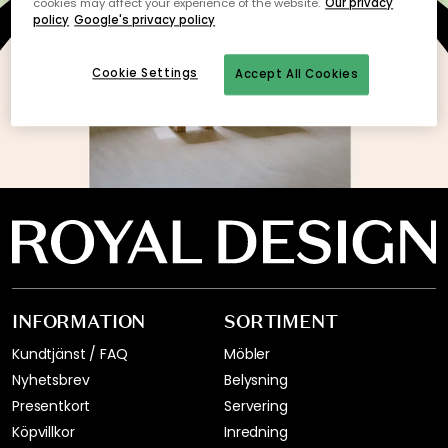
cookies may affect your experience of the website.
Our privacy
policy
Google's privacy policy
Jag godkänner Royal Designs
integritetspolicy
Cookie Settings
Accept All Cookies
INFORMATION
SORTIMENT
Kundtjänst / FAQ
Möbler
Nyhetsbrev
Belysning
Presentkort
Servering
Köpvillkor
Inredning