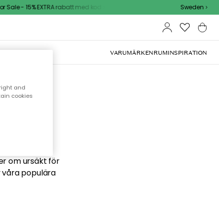
 Sale - 15% EXTRA rabatt med kod
Sweden
VARUMÄRKEN
RUM
INSPIRATION
right and
tain cookies
 söker
ber om ursäkt för
v våra populära