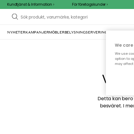
Kundtjänst & Information
För företagskunder
NYHETER
KAMPANJER
MÖBLER
BELYSNING
SERVERING
INREDNING
TE
We care 
We use cook
option to o
may affect 
Vi hi
Detta kan bero p
besväret. I me