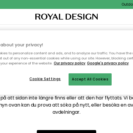
Outdoor
XTIL & MATTOR
KÖKET
FÖRVARING
UTEMÖBLER
about your privacy!
ies to personalize content and ads, and to analyze our traffic. You have the 
pt out of any non-essential cookies while using our site. However, blocking cer
your experience of the website.
Our privacy policy
Google's privacy policy
ttar tyvärr inte sidan du
Cookie Settings
Accept All Cookies
å att sidan inte längre finns eller att den har flyttats. Vi 
nyn ovan kan du prova att söka på nytt, eller besöka en a
avdelningar.