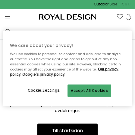
Outdoor Sale - 15% EXT
We care about your privacy!
We use cookies to personalize content and ads, and to analyze
Vi hittar tyvärr inte sidan du
our traffic. You have the right and option to opt out of any non-
essential cookies while using our site. However, blocking certain
söker
cookies may affect your experience of the website.
Our privacy
policy
Google's privacy policy
Cookie Settings
Accept All Cookies
Detta kan bero på att sidan inte längre finns eller att den har
flyttats. Vi ber om ursäkt för besväret. I menyn ovan kan du
prova att söka på nytt, eller besöka en av våra populära
avdelningar.
Till startsidan