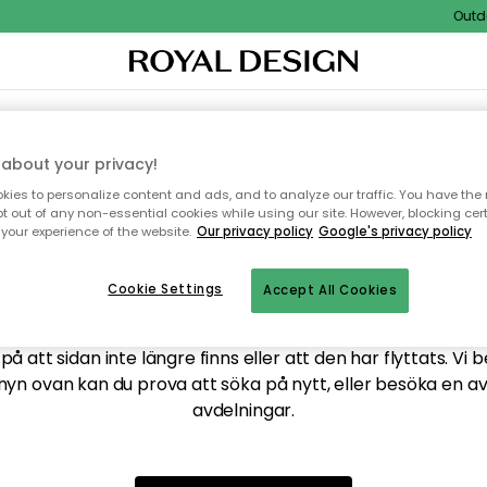
Outdoo
XTIL & MATTOR
KÖKET
FÖRVARING
UTEMÖBLER
about your privacy!
ies to personalize content and ads, and to analyze our traffic. You have the 
pt out of any non-essential cookies while using our site. However, blocking cer
your experience of the website.
Our privacy policy
Google's privacy policy
ttar tyvärr inte sidan du
Cookie Settings
Accept All Cookies
å att sidan inte längre finns eller att den har flyttats. Vi 
nyn ovan kan du prova att söka på nytt, eller besöka en a
avdelningar.