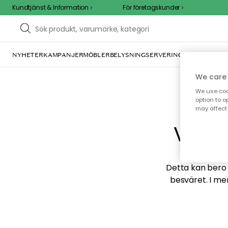
Kundtjänst & Information
För företagskunder
NYHETER
KAMPANJER
MÖBLER
BELYSNING
SERVERING
INREDNING
TE
We care 
We use cook
option to o
may affect 
Vi hi
Detta kan bero p
besväret. I me