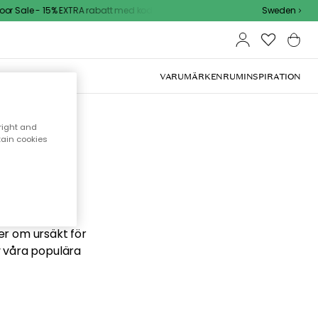
r Sale - 15% EXTRA rabatt med kod
Sweden
VARUMÄRKEN
RUM
INSPIRATION
right and
tain cookies
 söker
ber om ursäkt för
v våra populära