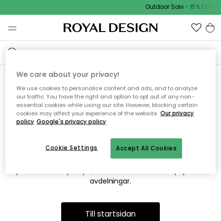
Outdoor Sale - 15% EXTRA 
We care about your privacy!
We use cookies to personalize content and ads, and to analyze
Vi hittar tyvärr inte sidan du
our traffic. You have the right and option to opt out of any non-
essential cookies while using our site. However, blocking certain
söker
cookies may affect your experience of the website.
Our privacy
policy
Google's privacy policy
Cookie Settings
Accept All Cookies
Detta kan bero på att sidan inte längre finns eller att den har
flyttats. Vi ber om ursäkt för besväret. I menyn ovan kan du
prova att söka på nytt, eller besöka en av våra populära
avdelningar.
Till startsidan