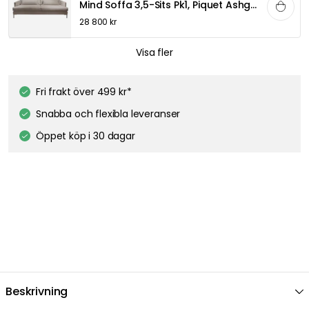
Mind Soffa 3,5-Sits Pk1, Piquet Ashgrey 40
28 800 kr
ENGLESSON
Visa fler
Mind Divan Pk1, Piquet Ashgrey 40
19 100 kr
Fri frakt över 499 kr*
Snabba och flexibla leveranser
ENGLESSON
Öppet köp i 30 dagar
Mind Divan Pk1, Image Graphite 66
17 400 kr
Beskrivning