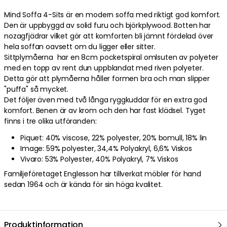
Mind Soffa 4-Sits är en modern soffa med riktigt god komfort.
Den är uppbyggd av solid furu och björkplywood. Botten har
nozagfjädrar vilket gör att komforten bli jämnt fördelad över
hela soffan oavsett om du ligger eller sitter.
Sittplymåerna har en 8cm pocketspiral omlsuten av polyeter
med en topp av rent dun uppblandat med riven polyeter.
Detta gör att plymåerna håller formen bra och man slipper
"puffa" så mycket.
Det följer även med två långa ryggkuddar för en extra god
komfort. Benen är av krom och den har fast klädsel. Tyget
finns i tre olika utföranden:
Piquet: 40% viscose, 22% polyester, 20% bomull, 18% lin
Image: 59% polyester, 34,4% Polyakryl, 6,6% Viskos
Vivaro: 53% Polyester, 40% Polyakryl, 7% Viskos
Familjeföretaget Englesson har tillverkat möbler för hand
sedan 1964 och är kända för sin höga kvalitet.
Produktinformation