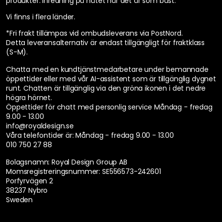
produkter. Inredning på nätet när det är som bäst.
Vi finns i flera länder
.
*Fri frakt tillämpas vid ombudsleverans via PostNord.
Detta leveransalternativ är endast tillgängligt för fraktklass
(S-M).
Chatta med en kundtjänstmedarbetare under bemannade
öppettider eller med vår AI-assistent som är tillgänglig dygnet
runt. Chatten är tillgänglig via den gröna ikonen i det nedre
högra hörnet.
Öppettider för chatt med personlig service
Måndag - fredag
9.00 - 13.00
info@royaldesign.se
Våra telefontider är:
Måndag - fredag 9.00 - 13.00
010 750 27 88
Bolagsnamn: Royal Design Group AB
Momsregistreringsnummer: SE556573-242601
Porfyrvägen 2
38237 Nybro
Sweden