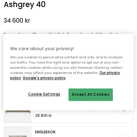
Ashgrey 40
34 600 kr
En modern soffa med härligt djup och god sittkomfort.
We care about your privacy!
Lägg i varukorgen
We use cookies to personalize content and ads, and to analyze
our traffic. You have the right and option to opt out of any non-
essential cookies while using our site. However, blocking certain
Leveranstid: 6-8 veckor
cookies may affect your experience of the website.
Our privacy
policy
Google's privacy policy
Genomtänkta tillval
Cookie Settings
Accept All Cookies
ENGLESSON
Mind Soffa 3,5-Sits Pk1, Piquet Natural 01
28 800 kr
ENGLESSON