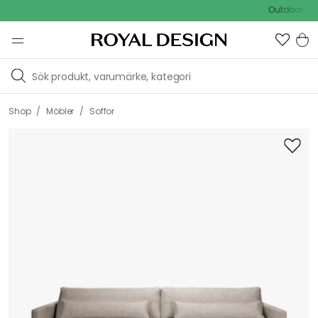
Outdoor Sale -
/
/
Shop
Möbler
Soffor