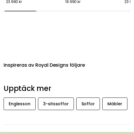
23 990 kr
19 990 kr
23 99
Inspireras av Royal Designs följare
Upptäck mer
Englesson
3-sitssoffor
Soffor
Möbler
FÅ INSPIRATION &
ERBJUDANDEN FÖRST