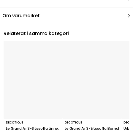
Om varumärket
Relaterat i samma kategori
DECOTIQUE
DECOTIQUE
DECO
Le Grand Air 3-Sitssoffa Linne, Natural Blonde
Le Grand Air 3-Sitssoffa Bomull, Beige
Urban