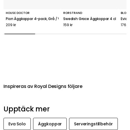
HOUSE DOCTOR
RÖRSTRAND
BLOOM
Pion Äggkoppar 4-pack, Grå / Vit
Swedish Grace Äggkoppar 4 cl 2-pack, 
Evia
209 kr
159 kr
176 kr
Inspireras av Royal Designs följare
Upptäck mer
Eva Solo
Äggkoppar
Serveringstillbehör