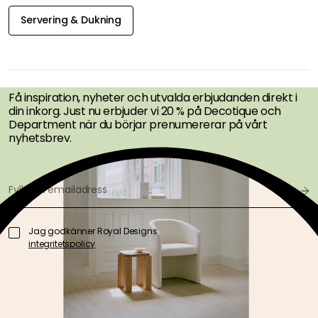
Servering & Dukning
FÅ INSPIRATION &
ERBJUDANDEN FÖRST
Få inspiration, nyheter och utvalda erbjudanden direkt i
din inkorg. Just nu erbjuder vi 20 % på Decotique och
Department när du börjar prenumererar på vårt
nyhetsbrev.
Jag godkänner Royal Designs
integritetspolicy