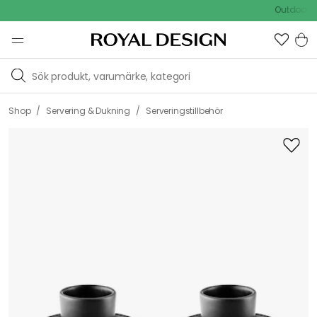
Outdoor Sale
/
/
Shop
Servering & Dukning
Serveringstillbehör