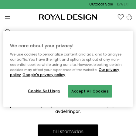
Outdoor Sale - 15% EXTRA 
We care about your privacy!
We use cookies to personalize content and ads, and to analyze
Vi hittar tyvärr inte sidan du
our traffic. You have the right and option to opt out of any non-
essential cookies while using our site. However, blocking certain
söker
cookies may affect your experience of the website.
Our privacy
policy
Google's privacy policy
Cookie Settings
Accept All Cookies
Detta kan bero på att sidan inte längre finns eller att den har
flyttats. Vi ber om ursäkt för besväret. I menyn ovan kan du
prova att söka på nytt, eller besöka en av våra populära
avdelningar.
Till startsidan