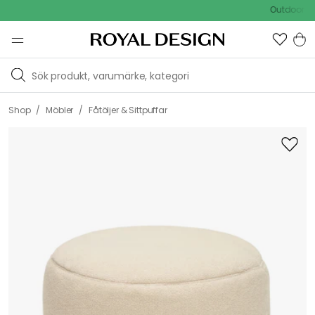
Outdoor Sale -
/
/
Shop
Möbler
Fåtöljer & Sittpuffar