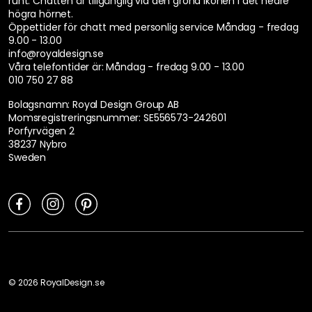
runt. Chatten är tillgänglig via den gröna ikonen i det nedre
högra hörnet.
Öppettider för chatt med personlig service
Måndag - fredag
9.00 - 13.00
info@royaldesign.se
Våra telefontider är:
Måndag - fredag 9.00 - 13.00
010 750 27 88
Bolagsnamn: Royal Design Group AB
Momsregistreringsnummer: SE556573-242601
Porfyrvägen 2
38237 Nybro
Sweden
©
2026
RoyalDesign.se