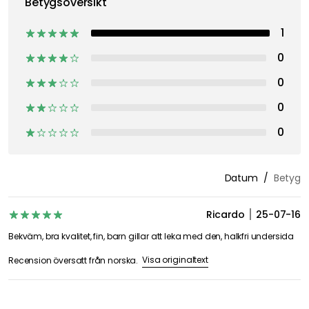
Betygsöversikt
1
0
0
0
0
Datum
Betyg
Ricardo
25-07-16
Bekväm, bra kvalitet, fin, barn gillar att leka med den, halkfri undersida
Visa originaltext
Recension översatt från norska.