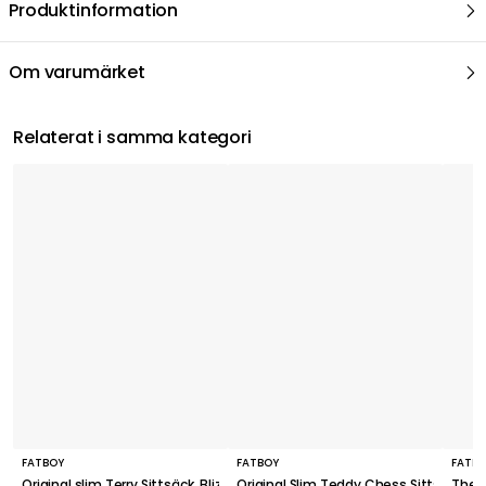
Produktinformation
Om varumärket
Relaterat i samma kategori
FATBOY
FATBOY
FATB
Original slim Terry Sittsäck, Blizzard Blue Creme
Original Slim Teddy Chess Sittsäck, Lim
The O