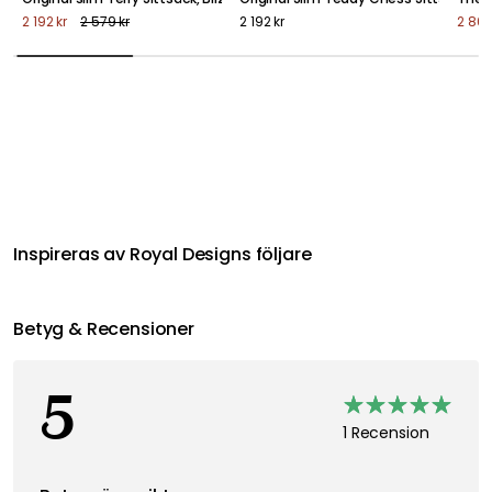
2 192 kr
2 579 kr
2 192 kr
2 864
Inspireras av Royal Designs följare
Betyg & Recensioner
5
1 Recension