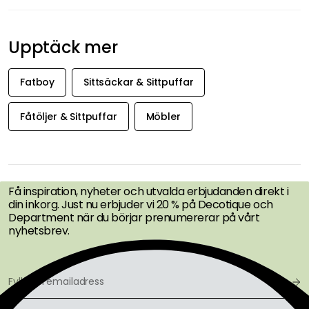
Upptäck mer
Fatboy
Sittsäckar & Sittpuffar
Fåtöljer & Sittpuffar
Möbler
FÅ INSPIRATION &
ERBJUDANDEN FÖRST
Få inspiration, nyheter och utvalda erbjudanden direkt i
din inkorg. Just nu erbjuder vi 20 % på Decotique och
Department när du börjar prenumererar på vårt
nyhetsbrev.