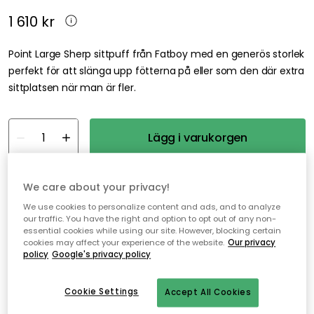
1 610 kr
Point Large Sherp sittpuff från Fatboy med en generös storlek
perfekt för att slänga upp fötterna på eller som den där extra
sittplatsen när man är fler.
Lägg i varukorgen
Fri frakt
I webblager – endast 4 st kvar
We care about your privacy!
We use cookies to personalize content and ads, and to analyze
our traffic. You have the right and option to opt out of any non-
Fri frakt över 499 kr*
essential cookies while using our site. However, blocking certain
Snabba och flexibla leveranser
cookies may affect your experience of the website.
Our privacy
policy
Google's privacy policy
Öppet köp i 30 dagar
Cookie Settings
Accept All Cookies