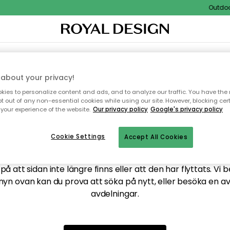
Outdoor 
XTIL & MATTOR
KÖKET
FÖRVARING
UTEMÖBLER
about your privacy!
ies to personalize content and ads, and to analyze our traffic. You have the 
pt out of any non-essential cookies while using our site. However, blocking cer
your experience of the website.
Our privacy policy
Google's privacy policy
ttar tyvärr inte sidan du
Cookie Settings
Accept All Cookies
å att sidan inte längre finns eller att den har flyttats. Vi 
nyn ovan kan du prova att söka på nytt, eller besöka en a
avdelningar.