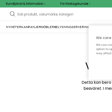
Kundtjänst & Information
För företagskunder
NYHETER
KAMPANJER
MÖBLER
BELYSNING
SERVERING
INREDNING
TE
We care 
We use cook
option to o
may affect 
Vi hi
Detta kan bero p
besväret. I me