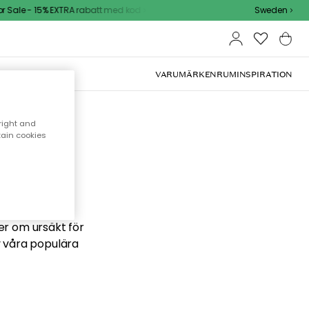
Sale - 15% EXTRA rabatt med kod
Sweden
VARUMÄRKEN
RUM
INSPIRATION
right and
tain cookies
 söker
ber om ursäkt för
v våra populära