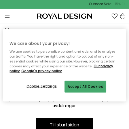
Outdoor Sale - 15% EXTR
We care about your privacy!
We use cookies to personalize content and ads, and to analyze
Vi hittar tyvärr inte sidan du
our traffic. You have the right and option to opt out of any non-
essential cookies while using our site. However, blocking certain
söker
cookies may affect your experience of the website.
Our privacy
policy
Google's privacy policy
Cookie Settings
Accept All Cookies
Detta kan bero på att sidan inte längre finns eller att den har
flyttats. Vi ber om ursäkt för besväret. I menyn ovan kan du
prova att söka på nytt, eller besöka en av våra populära
avdelningar.
Till startsidan