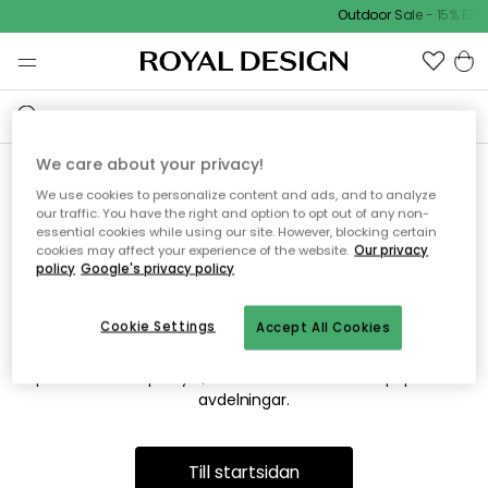
Outdoor Sale - 15% EXT
We care about your privacy!
We use cookies to personalize content and ads, and to analyze
Vi hittar tyvärr inte sidan du
our traffic. You have the right and option to opt out of any non-
essential cookies while using our site. However, blocking certain
söker
cookies may affect your experience of the website.
Our privacy
policy
Google's privacy policy
Cookie Settings
Accept All Cookies
Detta kan bero på att sidan inte längre finns eller att den har
flyttats. Vi ber om ursäkt för besväret. I menyn ovan kan du
prova att söka på nytt, eller besöka en av våra populära
avdelningar.
Till startsidan