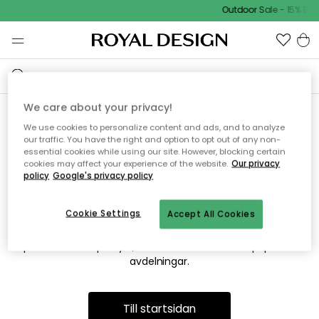
Outdoor Sale - 15% EXT
We care about your privacy!
We use cookies to personalize content and ads, and to analyze
Vi hittar tyvärr inte sidan du
our traffic. You have the right and option to opt out of any non-
essential cookies while using our site. However, blocking certain
söker
cookies may affect your experience of the website.
Our privacy
policy
Google's privacy policy
Cookie Settings
Accept All Cookies
Detta kan bero på att sidan inte längre finns eller att den har
flyttats. Vi ber om ursäkt för besväret. I menyn ovan kan du
prova att söka på nytt, eller besöka en av våra populära
avdelningar.
Till startsidan