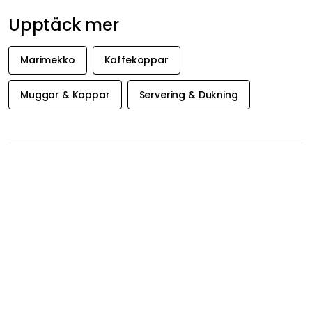
Ulrikerike V
26-06-15
Precis som beskrivet. Jag gillar den. Jag skulle köpa den igen.
Visa originaltext
Recension översatt från tyska.
Kari
26-06-08
Visa originaltext
Recension översatt från norska.
Visa fler recensioner
Dölj recensioner