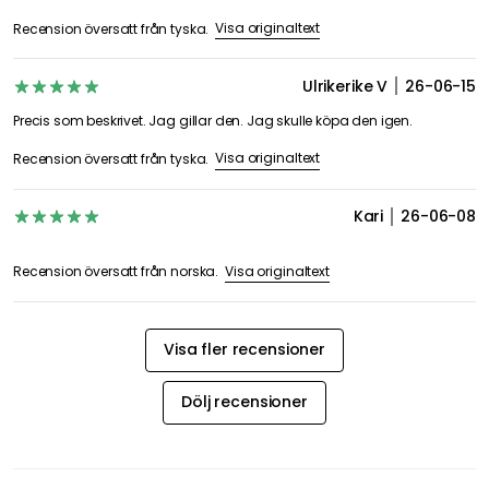
5
6 Recensioner
Betygsöversikt
6
0
0
0
0
Datum
Betyg
Kerima D
26-07-21
Visa originaltext
Recension översatt från tyska.