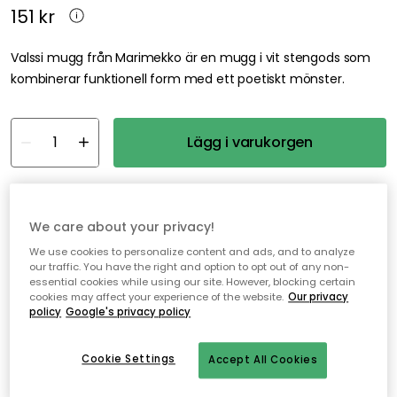
151 kr
Valssi mugg från Marimekko är en mugg i vit stengods som
kombinerar funktionell form med ett poetiskt mönster.
Lägg i varukorgen
I webblager
We care about your privacy!
Fri frakt över 499 kr*
We use cookies to personalize content and ads, and to analyze
our traffic. You have the right and option to opt out of any non-
Snabba och flexibla leveranser
essential cookies while using our site. However, blocking certain
cookies may affect your experience of the website.
Our privacy
Öppet köp i 30 dagar
policy
Google's privacy policy
Cookie Settings
Accept All Cookies