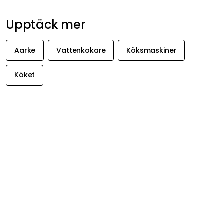
Visa originaltext
Recension översatt från norska.
Michael B
26-05-01
Mai K
25-11-21
Trevlig storlek och design.
Visa originaltext
Recension översatt från norska.
Visa fler recensioner
Dölj recensioner