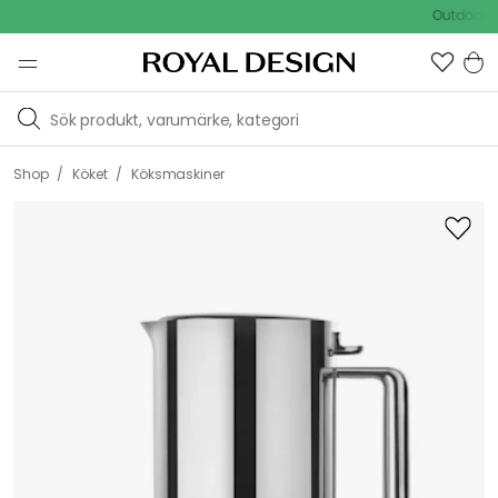
Outdoor Sale 
/
/
Shop
Köket
Köksmaskiner