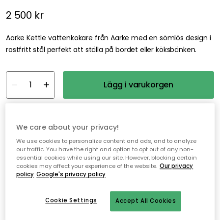
2 500 kr
Aarke Kettle vattenkokare från Aarke med en sömlös design i
rostfritt stål perfekt att ställa på bordet eller köksbänken.
Lägg i varukorgen
Fri frakt
I webblager
We care about your privacy!
We use cookies to personalize content and ads, and to analyze
Fri frakt över 499 kr*
our traffic. You have the right and option to opt out of any non-
Snabba och flexibla leveranser
essential cookies while using our site. However, blocking certain
cookies may affect your experience of the website.
Our privacy
Öppet köp i 30 dagar
policy
Google's privacy policy
Cookie Settings
Accept All Cookies