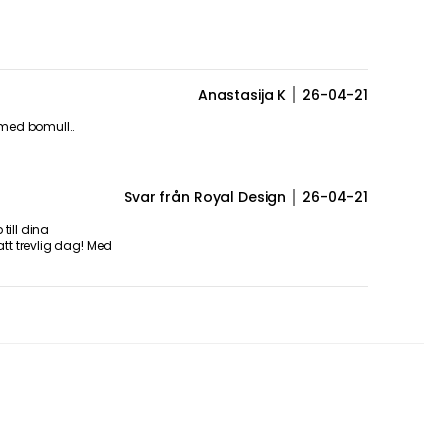
Anastasija K
26-04-21
 med bomull..
Svar från Royal Design
26-04-21
till dina
tt trevlig dag! Med