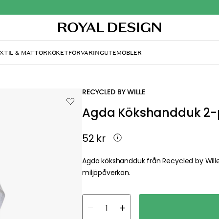
XTIL & MATTOR
KÖKET
FÖRVARING
UTEMÖBLER
RECYCLED BY WILLE
Agda Kökshandduk 2-p
52 kr
Agda kökshandduk från Recycled by Will
miljöpåverkan.