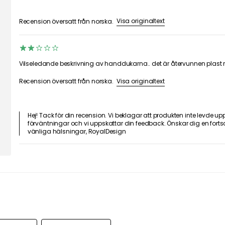
Visa originaltext
Recension översatt från norska.
Vilseledande beskrivning av handdukarna.. det är återvunnen plast
Visa originaltext
Recension översatt från norska.
Hej! Tack för din recension. Vi beklagar att produkten inte levde upp 
förväntningar och vi uppskattar din feedback. Önskar dig en fortsa
vänliga hälsningar, RoyalDesign