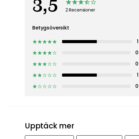
3,5
2 Recensioner
Betygsöversikt
1
0
0
1
0
Upptäck mer