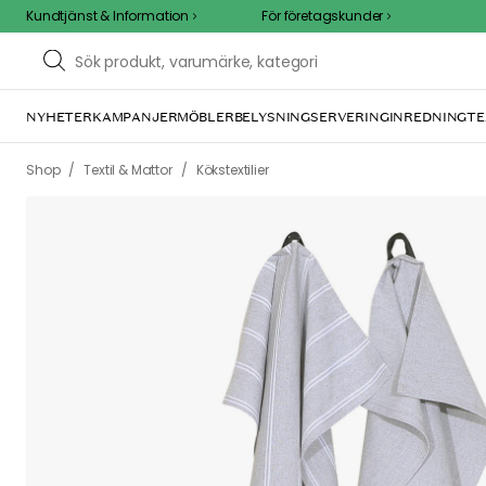
Kundtjänst & Information
För företagskunder
NYHETER
KAMPANJER
MÖBLER
BELYSNING
SERVERING
INREDNING
TE
/
/
Shop
Textil & Mattor
Kökstextilier