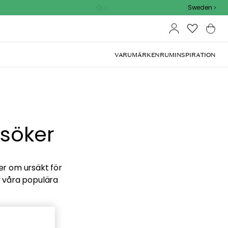
Outdoor Sale - 15% EXTRA rabatt med kod
Sweden
VARUMÄRKEN
RUM
INSPIRATION
 söker
ber om ursäkt för
v våra populära