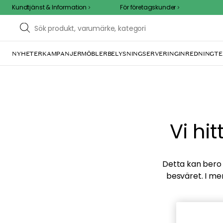
Kundtjänst & Information
För företagskunder
NYHETER
KAMPANJER
MÖBLER
BELYSNING
SERVERING
INREDNING
TE
Vi hi
Detta kan bero p
besväret. I me