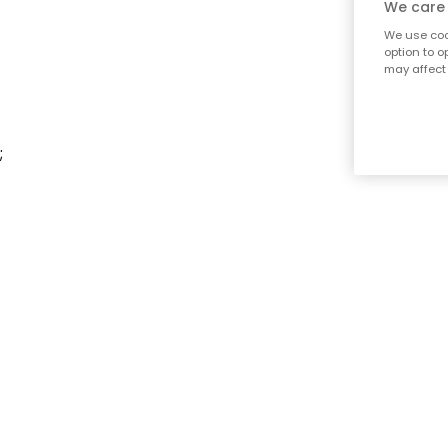
We care 
We use cook
option to o
may affect 
;