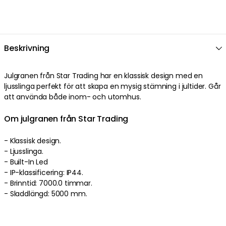
Beskrivning
Julgranen
från
Star Trading
har en
klassisk
design
med en
ljusslinga
perfekt
för att skapa en mysig stämning i jultider
.
Går
att använda både inom- och utomhus
.
Om julgranen från Star Trading
-
Klassisk
design
.
-
Ljusslinga
.
-
Built-In Led
-
IP-klassificering: IP44.
-
Brinntid: 7000.0 timmar.
-
Sladdlängd: 5000 mm.