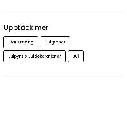
Upptäck mer
Star Trading
Julgranar
Julpynt & Juldekorationer
Jul