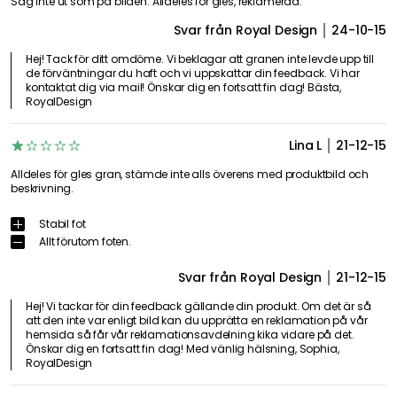
Såg inte ut som på bilden. Alldeles för gles, reklamerad.
Svar från Royal Design
24-10-15
Hej! Tack för ditt omdöme. Vi beklagar att granen inte levde upp till
de förväntningar du haft och vi uppskattar din feedback. Vi har
kontaktat dig via mail! Önskar dig en fortsatt fin dag! Bästa,
RoyalDesign
Lina L
21-12-15
Alldeles för gles gran, stämde inte alls överens med produktbild och
beskrivning.
Stabil fot
Allt förutom foten.
Svar från Royal Design
21-12-15
Hej! Vi tackar för din feedback gällande din produkt. Om det är så
att den inte var enligt bild kan du upprätta en reklamation på vår
hemsida så får vår reklamationsavdelning kika vidare på det.
Önskar dig en fortsatt fin dag! Med vänlig hälsning, Sophia,
RoyalDesign