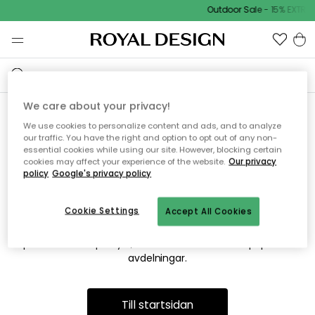
Outdoor Sale - 15% EXTRA 
We care about your privacy!
We use cookies to personalize content and ads, and to analyze
Vi hittar tyvärr inte sidan du
our traffic. You have the right and option to opt out of any non-
essential cookies while using our site. However, blocking certain
söker
cookies may affect your experience of the website.
Our privacy
policy
Google's privacy policy
Cookie Settings
Accept All Cookies
Detta kan bero på att sidan inte längre finns eller att den har
flyttats. Vi ber om ursäkt för besväret. I menyn ovan kan du
prova att söka på nytt, eller besöka en av våra populära
avdelningar.
Till startsidan