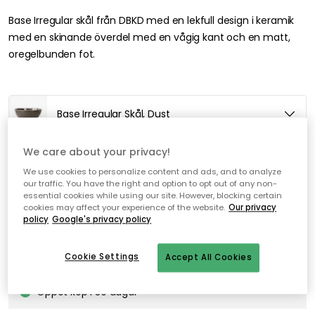
Base Irregular skål från DBKD med en lekfull design i keramik
med en skinande överdel med en vågig kant och en matt,
oregelbunden fot.
Base Irregular Skål, Dust
We care about your privacy!
Lägg i varukorgen
We use cookies to personalize content and ads, and to analyze
our traffic. You have the right and option to opt out of any non-
essential cookies while using our site. However, blocking certain
I webblager
cookies may affect your experience of the website.
Our privacy
policy
Google's privacy policy
Fri frakt över 499 kr*
Cookie Settings
Accept All Cookies
Snabba och flexibla leveranser
Öppet köp i 30 dagar