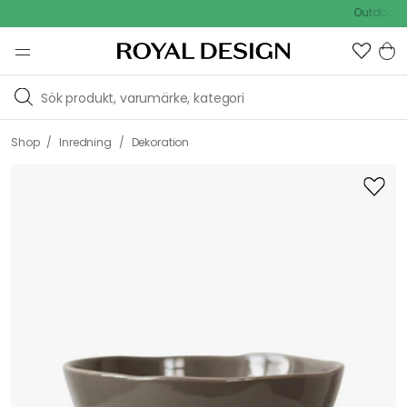
[object
Outdoor Sale 
Object]
/
/
Shop
Inredning
Dekoration