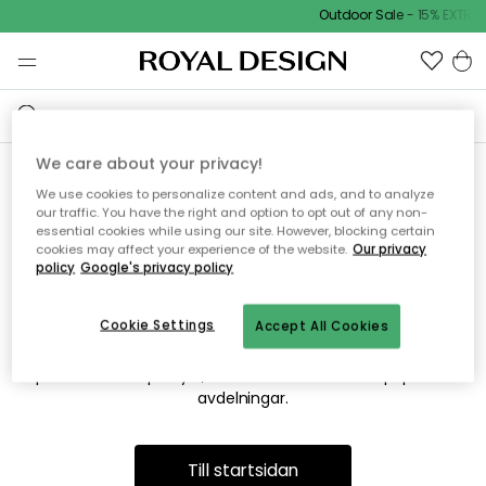
Outdoor Sale - 15% EXTRA 
We care about your privacy!
We use cookies to personalize content and ads, and to analyze
Vi hittar tyvärr inte sidan du
our traffic. You have the right and option to opt out of any non-
essential cookies while using our site. However, blocking certain
söker
cookies may affect your experience of the website.
Our privacy
policy
Google's privacy policy
Cookie Settings
Accept All Cookies
Detta kan bero på att sidan inte längre finns eller att den har
flyttats. Vi ber om ursäkt för besväret. I menyn ovan kan du
prova att söka på nytt, eller besöka en av våra populära
avdelningar.
Till startsidan